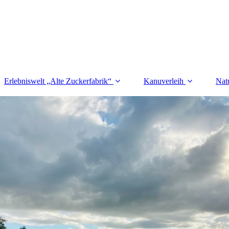
Erlebniswelt „Alte Zuckerfabrik“
Kanuverleih
Nat