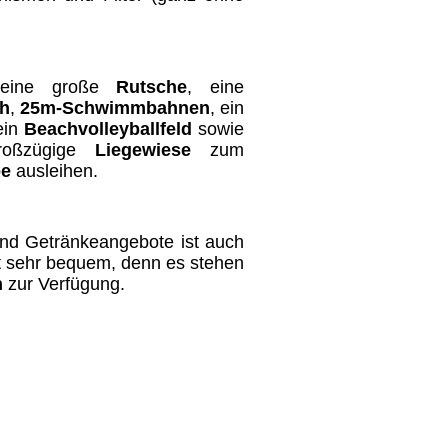
 eine große
Rutsche
, eine
ch
,
25m-Schwimmbahnen
, ein
 ein
Beachvolleyballfeld
sowie
roßzügige
Liegewiese
zum
be
ausleihen.
und Getränkeangebote ist auch
ist sehr bequem, denn es stehen
n
zur Verfügung.