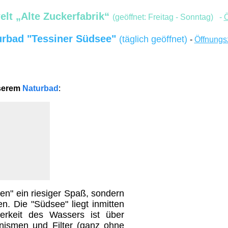
elt „Alte Zuckerfabrik“
(geöffnet: Freitag - Sonntag) -
Ö
urbad "Tessiner Südsee"
(täglich geöffnet)
-
Öffnungs
nserem
Naturbad
:
nen" ein riesiger Spaß, sondern
n. Die "Südsee" liegt inmitten
erkeit des Wassers ist über
anismen und Filter (ganz ohne