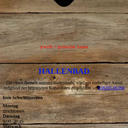
jeweils = gemischte Sauna
HALLENBAD
Für einen Besuch unseres Hallenbads, wird ein vorheriger Anruf
aufgrund der begrenzten Kapazitäten empfohlen. ->
038205-66366
freie Schwimmzeiten
Montag
geschlossen
Dienstag
9
:
00
–
20
:
45
Mittwoch