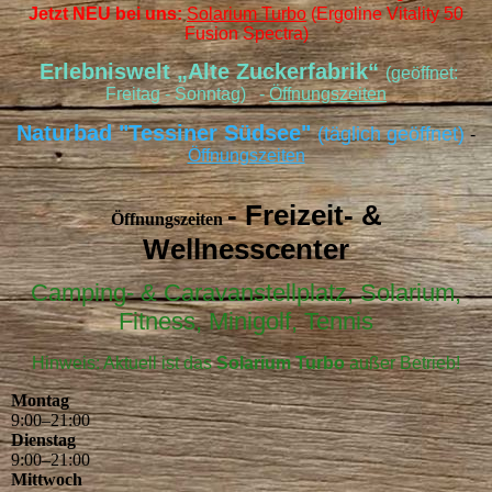
Jetzt NEU bei uns:
Solarium Turbo
(Ergoline Vitality 50
Fusion Spectra)
Erlebniswelt „Alte Zuckerfabrik“
(geöffnet:
Freitag - Sonntag) -
Öffnungszeiten
Naturbad "Tessiner Südsee"
(täglich geöffnet)
-
Öffnungszeiten
- Freizeit- &
Öffnungszeiten
Wellnesscenter
Camping- & Caravanstellplatz, Solarium,
Fitness, Minigolf, Tennis
Hinweis: Aktuell ist das
Solarium Turbo
außer Betrieb!
Montag
9
:
00
–
21
:
00
Dienstag
9
:
00
–
21
:
00
Mittwoch