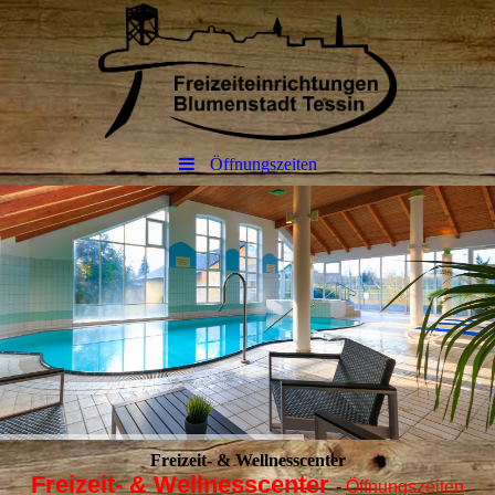
Öffnungszeiten
Freizeit- & Wellnesscenter
Freizeit- & Wellnesscenter
-
Öffnungszeiten