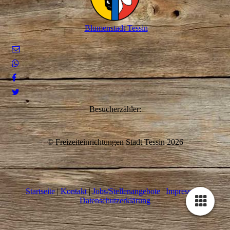
Blumenstadt Tessin
Besucherzähler:
© Freizeiteinrichtungen Stadt Tessin 2026
Startseite
|
Kontakt
|
Jobs/Stellenangebote
|
Impressum
|
Datenschutzerklärung