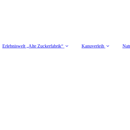
Erlebniswelt „Alte Zuckerfabrik“
Kanuverleih
Nat